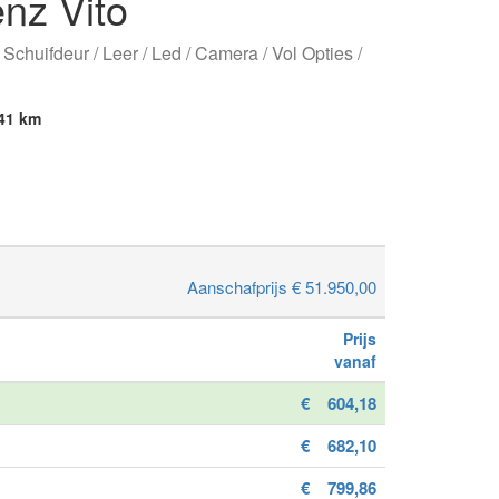
nz Vito
 Schuifdeur / Leer / Led / Camera / Vol Opties /
41 km
Aanschafprijs € 51.950,00
Prijs
vanaf
€
604,18
€
682,10
€
799,86