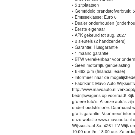
• 5 zitplaatsen
• Gemiddeld brandstofverbruik: 5
• Emissieklasse: Euro 6
• Dealer onderhouden (onderho
• Eerste eigenaar
• APK gekeurd tot aug. 2027
• 2 sleutels (2 handzenders)
• Garantie: Huisgarantie
• 1 maand garantie
• BTW verrekenbaar voor onder
• Geen motorrijtuigenbelasting
• € 662 p/m (financial lease)
• informeer naar de mogelijkhe
• Fabrikant: Mavo Auto Wijkse
http://www.mavoauto.nl verkoop@
bedrijfswagens op voorraad! Kijk
grotere foto's. Al onze auto's zi
onderhoudshistorie. Daarnaast 
gratis garantie. Voor meer inform
onze website www.mavoauto.nl o
Wijksestraat 3a. 4261 TV Wijk 
10:00 uur t/m 18:00 uur. Zaterda