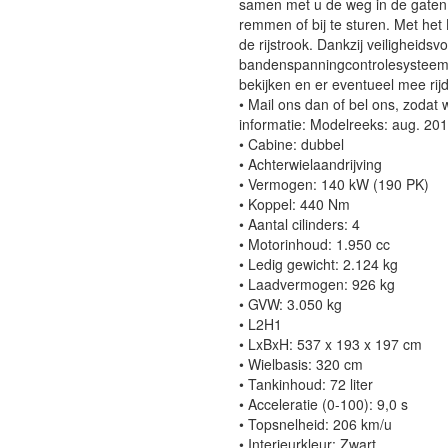
samen met u de weg in de gaten ho
remmen of bij te sturen. Met het
de rijstrook. Dankzij veiligheids
bandenspanningcontrolesysteem, 
bekijken en er eventueel mee ri
• Mail ons dan of bel ons, zodat
informatie: Modelreeks: aug. 20
• Cabine: dubbel
• Achterwielaandrijving
• Vermogen: 140 kW (190 PK)
• Koppel: 440 Nm
• Aantal cilinders: 4
• Motorinhoud: 1.950 cc
• Ledig gewicht: 2.124 kg
• Laadvermogen: 926 kg
• GVW: 3.050 kg
• L2H1
• LxBxH: 537 x 193 x 197 cm
• Wielbasis: 320 cm
• Tankinhoud: 72 liter
• Acceleratie (0-100): 9,0 s
• Topsnelheid: 206 km/u
• Interieurkleur: Zwart