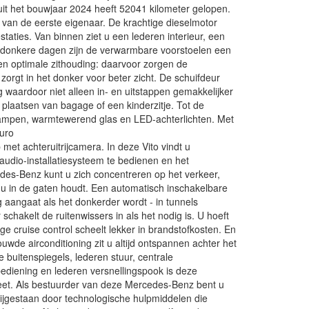
it het bouwjaar 2024 heeft 52041 kilometer gelopen.
van de eerste eigenaar. De krachtige dieselmotor
staties. Van binnen ziet u een lederen interieur, een
en donkere dagen zijn de verwarmbare voorstoelen een
en optimale zithouding: daarvoor zorgen de
zorgt in het donker voor beter zicht. De schuifdeur
 waardoor niet alleen in- en uitstappen gemakkelijker
 plaatsen van bagage of een kinderzitje. Tot de
lampen, warmtewerend glas en LED-achterlichten. Met
euro
 met achteruitrijcamera. In deze Vito vindt u
audio-installatiesysteem te bedienen en het
des-Benz kunt u zich concentreren op het verkeer,
 u in de gaten houdt. Een automatisch inschakelbare
ng aangaat als het donkerder wordt - in tunnels
schakelt de ruitenwissers in als het nodig is. U hoeft
e cruise control scheelt lekker in brandstofkosten. En
ouwde airconditioning zit u altijd ontspannen achter het
buitenspiegels, lederen stuur, centrale
ediening en lederen versnellingspook is deze
t. Als bestuurder van deze Mercedes-Benz bent u
bijgestaan door technologische hulpmiddelen die