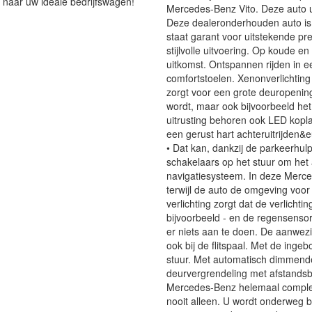
 naar uw ideale bedrijfswagen!
Mercedes-Benz Vito. Deze auto u
Deze dealeronderhouden auto is 
staat garant voor uitstekende pre
stijlvolle uitvoering. Op koude 
uitkomst. Ontspannen rijden in e
comfortstoelen. Xenonverlichting 
zorgt voor een grote deuropening
wordt, maar ook bijvoorbeeld het
uitrusting behoren ook LED kop
een gerust hart achteruitrijden&
• Dat kan, dankzij de parkeerhulp
schakelaars op het stuur om het 
navigatiesysteem. In deze Merce
terwijl de auto de omgeving voor
verlichting zorgt dat de verlichti
bijvoorbeeld - en de regensensor 
er niets aan te doen. De aanwezig
ook bij de flitspaal. Met de ingeb
stuur. Met automatisch dimmende 
deurvergrendeling met afstandsb
Mercedes-Benz helemaal complee
nooit alleen. U wordt onderweg 