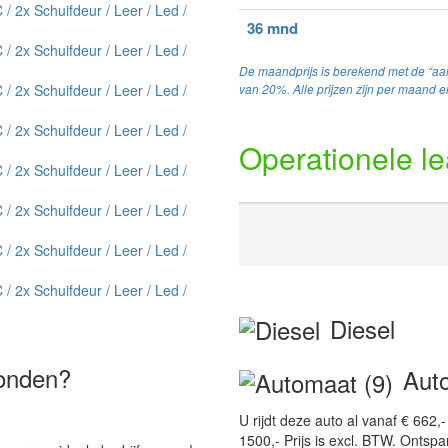
36 mnd
De maandprijs is berekend met de “aan
van 20%. Alle prijzen zijn per maand en
Operationele l
Diesel
vonden?
Auto
U rijdt deze auto al vanaf € 662
1500,- Prijs is excl. BTW. Ontsp