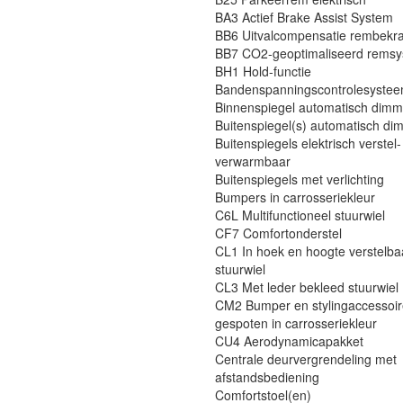
BA3 Actief Brake Assist System
BB6 Uitvalcompensatie rembekra
BB7 CO2-geoptimaliseerd rems
BH1 Hold-functie
Bandenspanningscontrolesyste
Binnenspiegel automatisch dim
Buitenspiegel(s) automatisch d
Buitenspiegels elektrisch verstel-
verwarmbaar
Buitenspiegels met verlichting
Bumpers in carrosseriekleur
C6L Multifunctioneel stuurwiel
CF7 Comfortonderstel
CL1 In hoek en hoogte verstelba
stuurwiel
CL3 Met leder bekleed stuurwiel
CM2 Bumper en stylingaccessoi
gespoten in carrosseriekleur
CU4 Aerodynamicapakket
Centrale deurvergrendeling met
afstandsbediening
Comfortstoel(en)