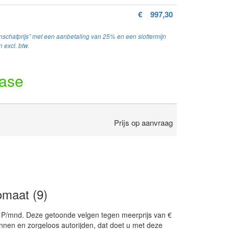
€
997,30
schafprijs” met een aanbetaling van 25% en een slottermijn
 excl. btw.
ease
Prijs op aanvraag
maat (9)
,- P/mnd. Deze getoonde velgen tegen meerprijs van €
annen en zorgeloos autorijden, dat doet u met deze