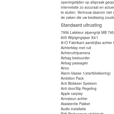
openingstijden op afspraak geop
internetsite zo accuraat en actue
te sluiten. Vertrouw daarom niet 
de zaken die uw beslissing zoud
Standaard uitrusting
7956 Lakkleur alpengrijs MB 79
805 Wijzigingsjaar X4/1
A1O Fabrikant aandrijfas achter 
Achterklep met ruit
Achteruitrijcamera
Airbag bestuurder
Airbag passagier
Airco
Alarm klasse 1(startblokkering)
Ambition Pack
Anti Blokkeer Systeem
Anti doorSlip Regeling
Apple carplay
Armsteun achter
Assistentie Pakket
Audio installatie
B25 Parkeerrem elektrisch