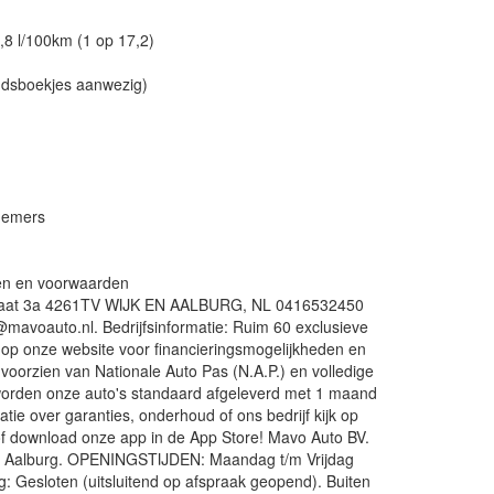
,8 l/100km (1 op 17,2)
udsboekjes aanwezig)
nemers
den en voorwaarden
straat 3a 4261TV WIJK EN AALBURG, NL 0416532450
mavoauto.nl. Bedrijfsinformatie: Ruim 60 exclusieve
 op onze website voor financieringsmogelijkheden en
jn voorzien van Nationale Auto Pas (N.A.P.) en volledige
worden onze auto's standaard afgeleverd met 1 maand
atie over garanties, onderhoud of ons bedrijf kijk op
f download onze app in de App Store! Mavo Auto BV.
en Aalburg. OPENINGSTIJDEN: Maandag t/m Vrijdag
g: Gesloten (uitsluitend op afspraak geopend). Buiten