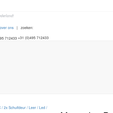
derland!
over ons
| zoeken:
+31 (0)495 712433