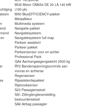
MU6 Motor OM654 DE 20 LA 140 kW
chtiging
(190 pk)
ysteem
MX0 BlueEFFICIENCY-pakket
Metaalkleur
em
Multimedia systeem
mend
Navigatie-pakket
immend
Navigatiesysteem
 en
Navigatiesysteem full map
Parkeer assistent
Parkeer pakket
Parkeersensor voor en achter
Professional Pack
QA4 Aanhangwagengewicht 2500 kg
ar
RY2 Bandenspanningscontrole aan
vooras en achteras
Regensensor
res
Rijassistentiepakket
Rijstrooksensor
S23 Passagiersstoel
SA1 Zittinglengteverstelling
bestuurdersstoel
SA6 Airbag passagier