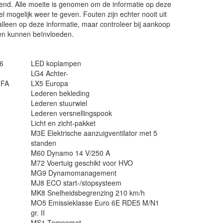
end. Alle moeite is genomen om de informatie op deze
el mogelijk weer te geven. Fouten zijn echter nooit uit
alleen op deze informatie, maar controleer bij aankoop
en kunnen beïnvloeden.
56
LED koplampen
LG4 Achter-
IFA
LX5 Europa
Lederen bekleding
Lederen stuurwiel
Lederen versnellingspook
Licht en zicht-pakket
M3E Elektrische aanzuigventilator met 5
standen
M60 Dynamo 14 V/250 A
M72 Voertuig geschikt voor HVO
MG9 Dynamomanagement
MJ8 ECO start-/stopsysteem
MK8 Snelheidsbegrenzing 210 km/h
MO5 Emissieklasse Euro 6E RDE5 M/N1
gr. II
MS1 Tempomat