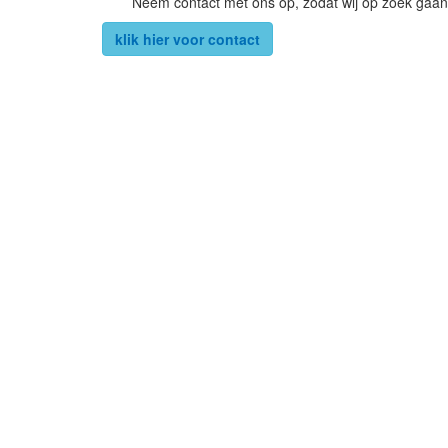
Neem contact met ons op, zodat wij op zoek gaan
klik hier voor contact