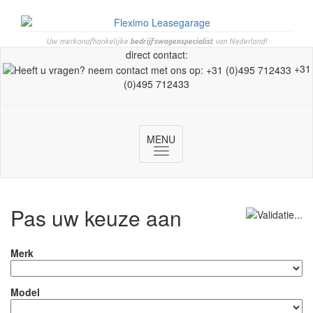
Uw merkonafhankelijke
bedrijfswagenspecialist
van Nederland!
direct contact:
+31
(0)495 712433
MENU
Toggle
navigation
Pas uw keuze aan
Merk
Model