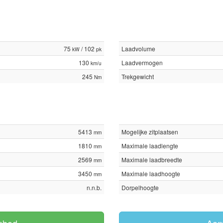
75
/ 102
Laadvolume
kW
pk
130
Laadvermogen
km/u
245
Trekgewicht
Nm
5413
Mogelijke zitplaatsen
mm
1810
Maximale laadlengte
mm
2569
Maximale laadbreedte
mm
3450
Maximale laadhoogte
mm
n.n.b.
Dorpelhoogte