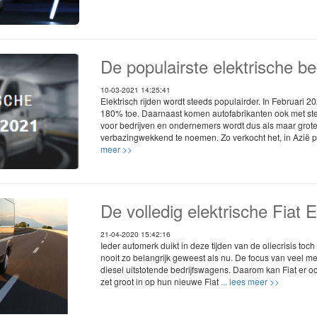
De populairste elektrische b
10-03-2021 14:25:41
Elektrisch rijden wordt steeds populairder. In Februari 2
180% toe. Daarnaast komen autofabrikanten ook met ste
voor bedrijven en ondernemers wordt dus als maar grot
verbazingwekkend te noemen. Zo verkocht het, in Azië p
meer >>
De volledig elektrische Fiat 
21-04-2020 15:42:16
Ieder automerk duikt in deze tijden van de oliecrisis toc
nooit zo belangrijk geweest als nu. De focus van veel m
diesel uitstotende bedrijfswagens. Daarom kan Fiat er oo
zet groot in op hun nieuwe Fiat
... lees meer >>