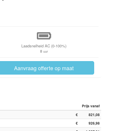
Laadsnelheid AC (0-100%)
8
uur
Aanvraag offerte op maat
Prijs vanaf
€
821,08
€
926,98