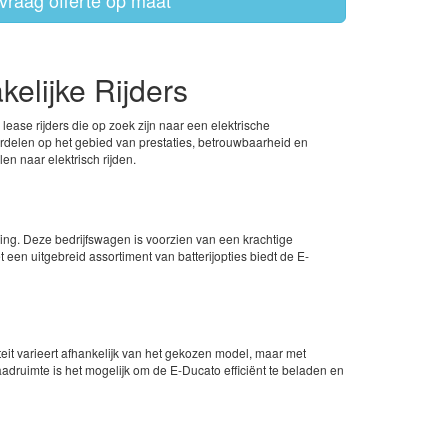
vraag offerte op maat
elijke Rijders
 lease rijders die op zoek zijn naar een elektrische
ordelen op het gebied van prestaties, betrouwbaarheid en
n naar elektrisch rijden.
ving. Deze bedrijfswagen is voorzien van een krachtige
een uitgebreid assortiment van batterijopties biedt de E-
eit varieert afhankelijk van het gekozen model, maar met
 laadruimte is het mogelijk om de E-Ducato efficiënt te beladen en