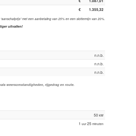
€
1.087,01
€
1.355,32
 “aanschafprijs” met een aanbetaling van 25% en een slottermijn van 20%.
ger uitvallen!
n.n.b.
n.n.b.
n.n.b.
 zoals weersomstandigheden, rijgedrag en route.
50
kW
1
25
uur
minuten