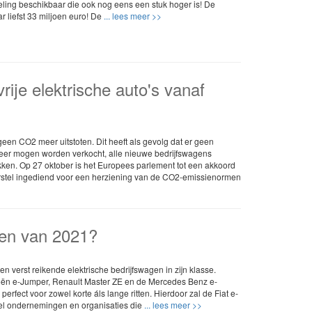
eling beschikbaar die ook nog eens een stuk hoger is! De
 liefst 33 miljoen euro! De
... lees meer >>
vrije elektrische auto's vanaf
geen CO2 meer uitstoten. Dit heeft als gevolg dat er geen
meer mogen worden verkocht, alle nieuwe bedrijfswagens
kken. Op 27 oktober is het Europees parlement tot een akkoord
orstel ingediend voor een herziening van de CO2-emissienormen
gen van 2021?
n verst reikende elektrische bedrijfswagen in zijn klasse.
oën e-Jumper, Renault Master ZE en de Mercedes Benz e-
erfect voor zowel korte áls lange ritten. Hierdoor zal de Fiat e-
el ondernemingen en organisaties die
... lees meer >>