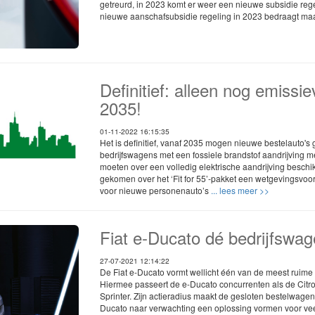
getreurd, in 2023 komt er weer een nieuwe subsidie reg
nieuwe aanschafsubsidie regeling in 2023 bedraagt maar
Definitief: alleen nog emissie
2035!
01-11-2022 16:15:35
Het is definitief, vanaf 2035 mogen nieuwe bestelauto's 
bedrijfswagens met een fossiele brandstof aandrijving 
moeten over een volledig elektrische aandrijving beschi
gekomen over het ‘Fit for 55’-pakket een wetgevingsvo
voor nieuwe personenauto’s
... lees meer >>
Fiat e-Ducato dé bedrijfswa
27-07-2021 12:14:22
De Fiat e-Ducato vormt wellicht één van de meest ruime e
Hiermee passeert de e-Ducato concurrenten als de Citr
Sprinter. Zijn actieradius maakt de gesloten bestelwagen p
Ducato naar verwachting een oplossing vormen voor ve