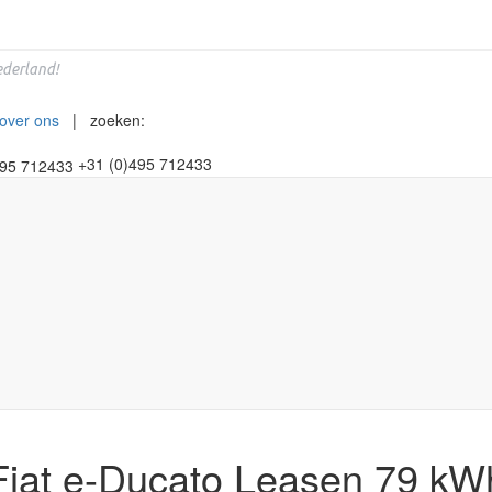
derland!
over ons
| zoeken:
+31 (0)495 712433
Fiat e-Ducato Leasen 79 kW