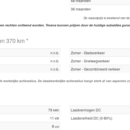
48 maanden
36 maanden
De maandprijs is berekend met de
geen rechten ontleend worden. Tevens kunnen prijzen door de huidige subsidies gunsti
en 370 km *
n.n.b.
Zomer - Stadsverkeer
n.n.b.
Zomer - Snelwegverkeer
n.n.b.
Zomer - Gecombineerd verkeer
 de werkelijke actieradius. De daadwerkelijke actieradius hangt sterk af van aspecten
79
Laadvermogen DC
kWh
11
Laadsnelheid DC (0-80%)
kW
8
uur