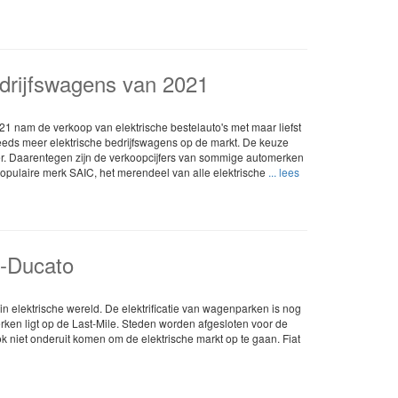
edrijfswagens van 2021
021 nam de verkoop van elektrische bestelauto's met maar liefst
eds meer elektrische bedrijfswagens op de markt. De keuze
er. Daarentegen zijn de verkoopcijfers van sommige automerken
opulaire merk SAIC, het merendeel van alle elektrische
... lees
E-Ducato
h in elektrische wereld. De elektrificatie van wagenparken is nog
erken ligt op de Last-Mile. Steden worden afgesloten voor de
k niet onderuit komen om de elektrische markt op te gaan. Fiat