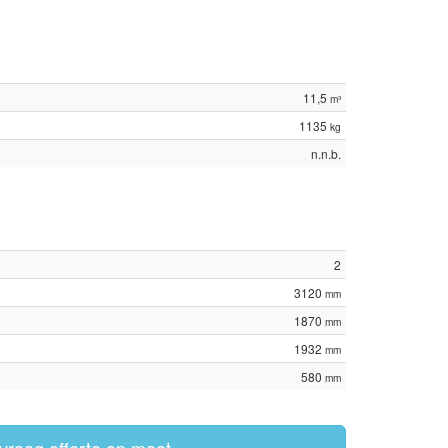
11,5
m³
1135
kg
n.n.b.
2
3120
mm
1870
mm
1932
mm
580
mm