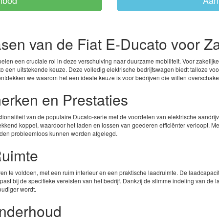
anbod
Aan
en van de Fiat E-Ducato voor Zak
spelen een cruciale rol in deze verschuiving naar duurzame mobiliteit. Voor zakelijke
to een uitstekende keuze. Deze volledig elektrische bedrijfswagen biedt talloze vo
ontdekken we waarom het een ideale keuze is voor bedrijven die willen overschakele
erken en Prestaties
ionaliteit van de populaire Ducato-serie met de voordelen van elektrische aandrij
kkend koppel, waardoor het laden en lossen van goederen efficiënter verloopt. Met 
anden probleemloos kunnen worden afgelegd.
Ruimte
n te voldoen, met een ruim interieur en een praktische laadruimte. De laadcapacit
e past bij de specifieke vereisten van het bedrijf. Dankzij de slimme indeling van de
oudiger wordt.
Onderhoud