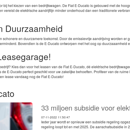
actor bij het kiezen van een bedrijfswagen. De Fiat E-Ducato is gebouwd met de hoo
vereist de elektrische aandrijflijn minder onderhoud dan een traditionele verbra
 en Duurzaamheid
een schonere en duurzamere toekomst. Door de emissievrije aandrijving worden er g
t verminderd. Bovendien is de E-Ducato ontworpen met het oog op duurzaaamheid en 
 Leasegarage!
w bedrijf? Kies dan voor het leasen van de Fiat E-Ducato, dé elektrische bedrijfsw
s de E-Ducato perfect geschikt voor uw zakelijke behoeften. Profiteer van de ruime
en lease vandaag nog de Fiat E-Ducato!
cato
33 miljoen subsidie voor elekt
07-11-2022 11:50:47
Ieder jaar wordt er opnieuw een subsidie regeling opgez
regeling loopt tot en met 2025. De aanschafsubsidie in 