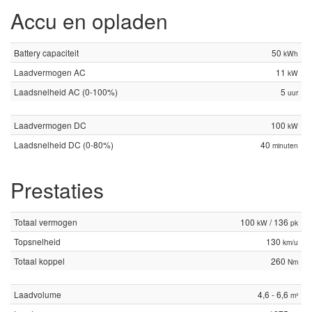
Accu en opladen
Battery capaciteit
50
kWh
Laadvermogen AC
11
kW
Laadsnelheid AC (0-100%)
5
uur
Laadvermogen DC
100
kW
Laadsnelheid DC (0-80%)
40
minuten
Prestaties
Totaal vermogen
100
/ 136
kW
pk
Topsnelheid
130
km/u
Totaal koppel
260
Nm
Laadvolume
4,6 - 6,6
m³