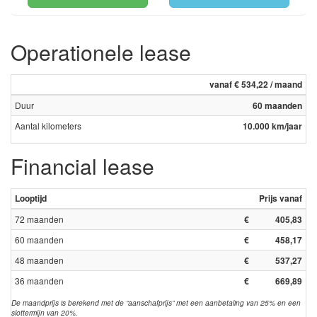
Operationele lease
vanaf € 534,22 / maand
Duur
60 maanden
Aantal kilometers
10.000 km/jaar
Financial lease
Looptijd
Prijs vanaf
72 maanden
€
405,83
60 maanden
€
458,17
48 maanden
€
537,27
36 maanden
€
669,89
De maandprijs is berekend met de “aanschafprijs” met een aanbetaling van 25% en een
slottermijn van 20%.