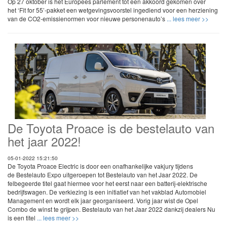
Op 27 oktober is het Europees parlement tot een akkoord gekomen over
het ‘Fit for 55’-pakket een wetgevingsvoorstel ingediend voor een herziening
van de CO2-emissienormen voor nieuwe personenauto’s
... lees meer >>
De Toyota Proace is de bestelauto van
het jaar 2022!
05-01-2022 15:21:50
De Toyota Proace Electric is door een onafhankelijke vakjury tijdens
de Bestelauto Expo uitgeroepen tot Bestelauto van het Jaar 2022. De
felbegeerde titel gaat hiermee voor het eerst naar een batterij-elektrische
bedrijfswagen. De verkiezing is een initiatief van het vakblad Automobiel
Management en wordt elk jaar georganiseerd. Vorig jaar wist de Opel
Combo de winst te grijpen. Bestelauto van het Jaar 2022 dankzij dealers Nu
is een titel
... lees meer >>