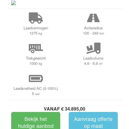
Laadvermogen
Actieradius
1275
120 - 240
kg
km
Trekgewicht
Laadvolume
1000
4,6 - 6,6
kg
m³
Laadsnelheid AC (0-100%)
5
uur
VANAF € 34.895,00
Bekijk het
Aanvraag offerte
huidige aanbod
op maat