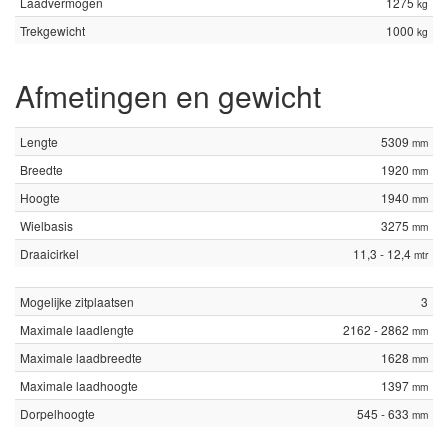
Laadvermogen
1275
kg
Trekgewicht
1000
kg
Afmetingen en gewicht
Lengte
5309
mm
Breedte
1920
mm
Hoogte
1940
mm
Wielbasis
3275
mm
Draaicirkel
11,3 - 12,4
mtr
Mogelijke zitplaatsen
3
Maximale laadlengte
2162 - 2862
mm
Maximale laadbreedte
1628
mm
Maximale laadhoogte
1397
mm
Dorpelhoogte
545 - 633
mm