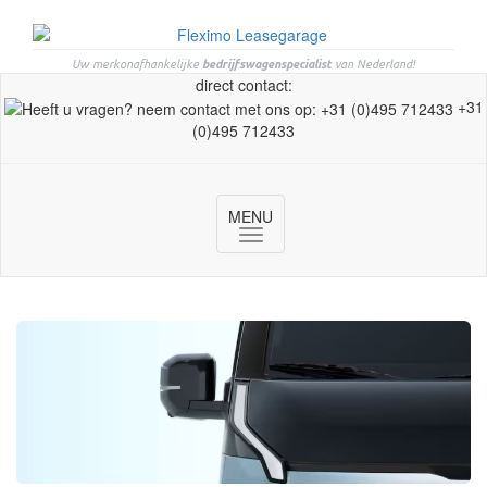
Uw merkonafhankelijke
bedrijfswagenspecialist
van Nederland!
direct contact:
+31
(0)495 712433
MENU
Toggle
navigation