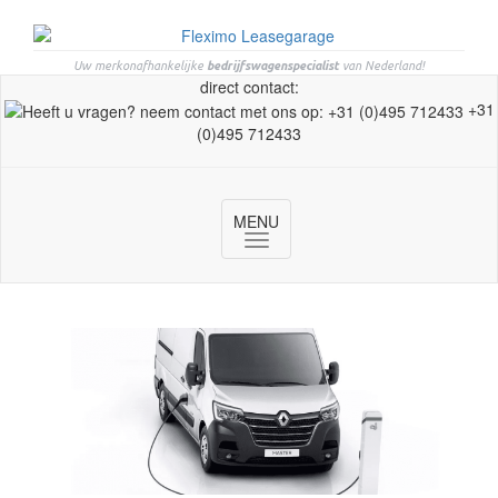
Uw merkonafhankelijke
bedrijfswagenspecialist
van Nederland!
direct contact:
+31
(0)495 712433
MENU
Toggle
navigation