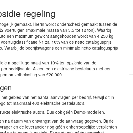
sidie regeling
 mogelijk gemaakt. Hierin wordt onderscheid gemaakt tussen de
N2 voertuigen (maximale massa van 3,5 tot 12 ton). Waarbij
jfsauto een maximum gewicht aangehouden wordt van 4.250 kg.
voertuigclassificatie N1 zal 10% van de netto catalogusprijs
 Waarbij de bedrijfswagens een minimale netto catalogusprijs
sidie mogelijk gemaakt van 10% ten opzichte van de
r bedrijfsauto. Alleen een elektrische bestelauto met een
epen omzetbelasting van €20.000.
ngen
het gebied van het aantal aanvragen per bedrijf. terwijl dit in
oogd tot maximaal 400 elektrische bestelauto's.
ruikte elektrische auto's. Dus ook géén Demo-modellen.
en na datum van ontvangst van de aanvraag gegeven. Bij de
ager en de leverancier nog géén onherroepelijke verplichten
everd en te naam is gesteld. Er wordt ook géén voorschot