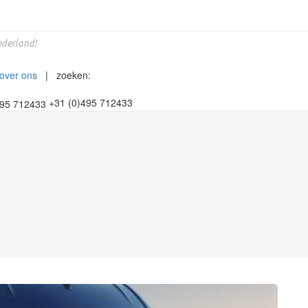
derland!
over ons
| zoeken:
+31 (0)495 712433