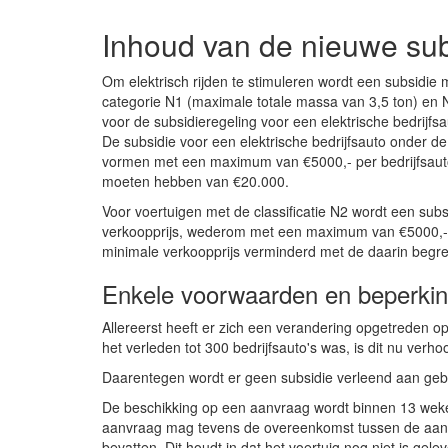
Inhoud van de nieuwe sub
Om elektrisch rijden te stimuleren wordt een subsidie
categorie N1 (maximale totale massa van 3,5 ton) en 
voor de subsidieregeling voor een elektrische bedri
De subsidie voor een elektrische bedrijfsauto onder de 
vormen met een maximum van €5000,- per bedrijfsauto.
moeten hebben van €20.000.
Voor voertuigen met de classificatie N2 wordt een sub
verkoopprijs, wederom met een maximum van €5000,- pe
minimale verkoopprijs verminderd met de daarin begr
Enkele voorwaarden en beperki
Allereerst heeft er zich een verandering opgetreden op 
het verleden tot 300 bedrijfsauto's was, is dit nu verh
Daarentegen wordt er geen subsidie verleend aan geb
De beschikking op een aanvraag wordt binnen 13 wek
aanvraag mag tevens de overeenkomst tussen de aanvr
bevatten. Dit houdt in dat het voertuig nog niet is gel