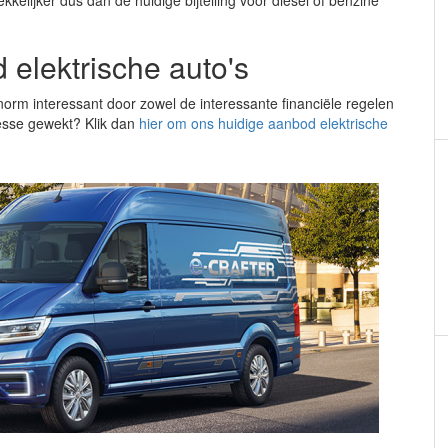
elijker dus dan de huidige bijtelling voor diesel of benzine
 elektrische auto's
norm interessant door zowel de interessante financiële regelen
resse gewekt? Klik dan
hier om ons huidige aanbod elektrische